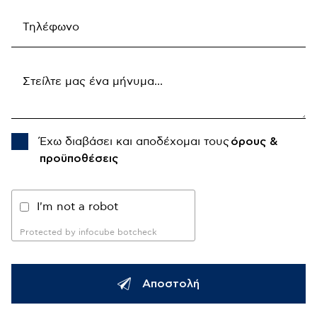
Έχω διαβάσει και αποδέχομαι τους
όρους &
προϋποθέσεις
I'm not a robot
Protected by infocube botcheck
Αποστολή