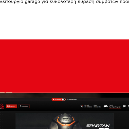
λειτουργία garage για ευκολότερη εύρεση συμβατών προ