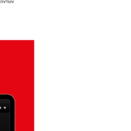
ϊόντων